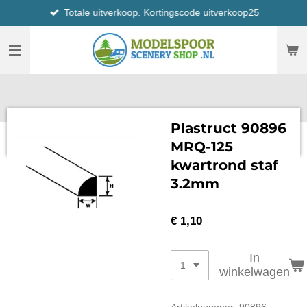
Totale uitverkoop. Kortingscode uitverkoop25
Ga
direct
naar
de
hoofdinhoud
Plastruct 90896
MRQ-125
kwartrond staf
3.2mm
€ 1,10
In
winkelwagen