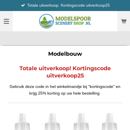
Totale uitverkoop. Kortingscode uitverkoop25
Ga
direct
naar
de
hoofdinhoud
Modelbouw
Totale uitverkoop! Kortingscode
uitverkoop25
Gebruik deze code in het winkelmandje bij "kortingscode" en
krijg 25% korting op uw hele bestelling.