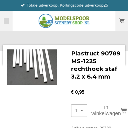
Totale uitverkoop. Kortingscode uitverkoop25
Ga
direct
naar
de
hoofdinhoud
Plastruct 90789
MS-1225
rechthoek staf
3.2 x 6.4 mm
€ 0,95
In
winkelwagen