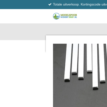
Totale uitverkoop. Kortingscode ui
Ga
direct
naar
de
hoofdinhoud