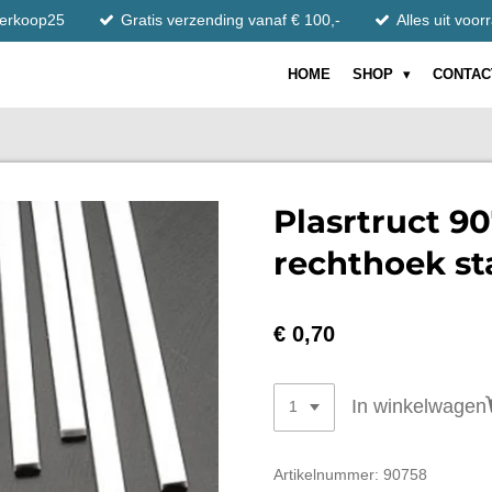
tverkoop25
Gratis verzending vanaf € 100,-
Alles uit voor
HOME
SHOP
CONTAC
Plasrtruct 9
rechthoek st
€ 0,70
In winkelwagen
Artikelnummer:
90758