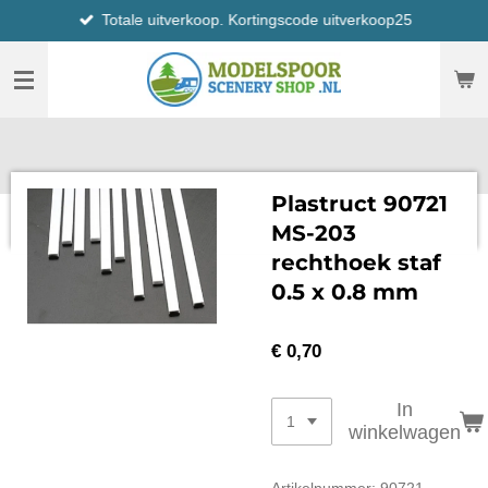
Totale uitverkoop. Kortingscode uitverkoop25
Ga
direct
naar
de
hoofdinhoud
Plastruct 90721
MS-203
rechthoek staf
0.5 x 0.8 mm
€ 0,70
In
winkelwagen