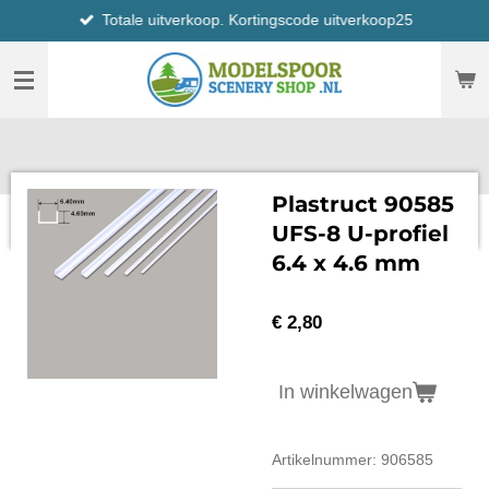
Totale uitverkoop. Kortingscode uitverkoop25
Ga
direct
naar
de
hoofdinhoud
Plastruct 90585
UFS-8 U-profiel
6.4 x 4.6 mm
€ 2,80
In winkelwagen
Artikelnummer:
906585