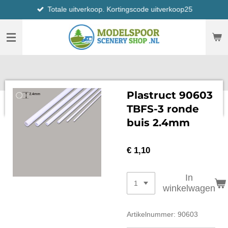
Totale uitverkoop. Kortingscode uitverkoop25
Ga
direct
naar
de
hoofdinhoud
Plastruct 90603
TBFS-3 ronde
buis 2.4mm
€ 1,10
In
winkelwagen
Artikelnummer:
90603