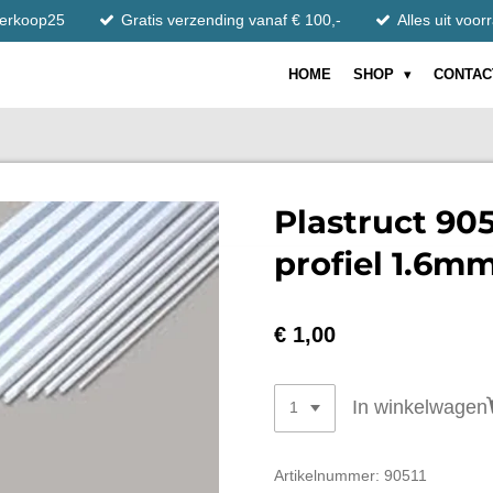
tverkoop25
Gratis verzending vanaf € 100,-
Alles uit voor
HOME
SHOP
CONTAC
Plastruct 905
profiel 1.6m
€ 1,00
In winkelwagen
Artikelnummer:
90511