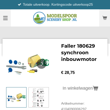
Totale uitverkoop. Kortingscode uitverkoop25
Ga
direct
naar
de
hoofdinhoud
Faller 180629
synchroon
inbouwmotor
€ 28,75
In winkelwagen
Artikelnummer:
4104090006297