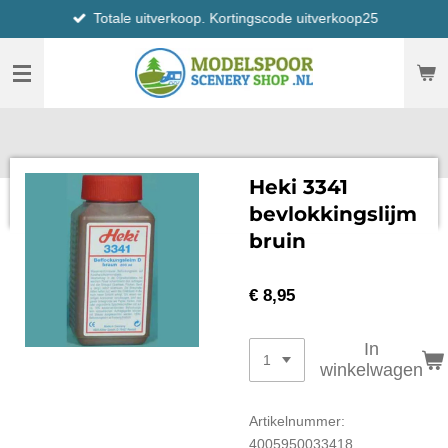
Totale uitverkoop. Kortingscode uitverkoop25
Ga
direct
naar
de
hoofdinhoud
Heki 3341
bevlokkingslijm
bruin
€ 8,95
In
winkelwagen
Artikelnummer:
4005950033418