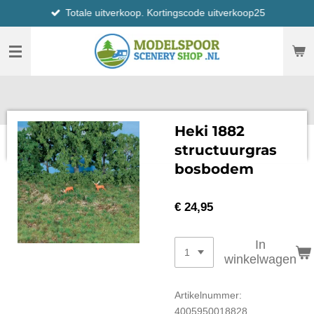
Totale uitverkoop. Kortingscode uitverkoop25
Ga
direct
naar
de
hoofdinhoud
Heki 1882
structuurgras
bosbodem
€ 24,95
In
winkelwagen
Artikelnummer:
4005950018828