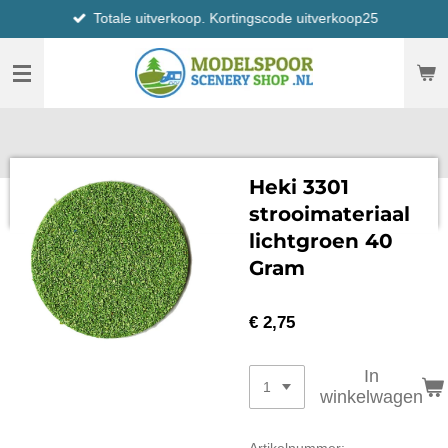
Totale uitverkoop. Kortingscode uitverkoop25
Ga
direct
naar
de
hoofdinhoud
Heki 3301
strooimateriaal
lichtgroen 40
Gram
€ 2,75
In
winkelwagen