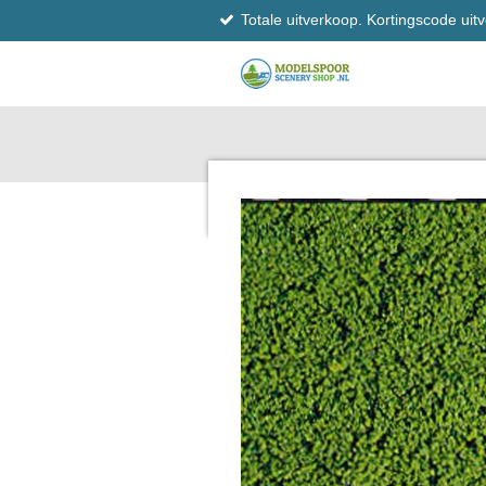
Totale uitverkoop. Kortingscode ui
Ga
direct
naar
de
hoofdinhoud