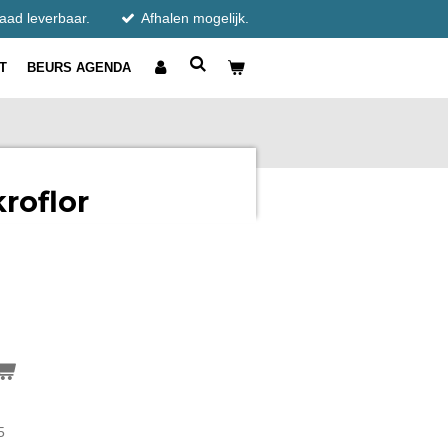
raad leverbaar.
Afhalen mogelijk.
T
BEURS AGENDA
roflor
5