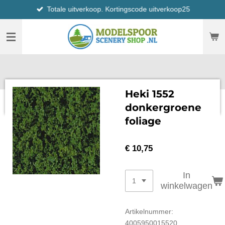
Totale uitverkoop. Kortingscode uitverkoop25
Ga
direct
naar
de
hoofdinhoud
Heki 1552
donkergroene
foliage
€ 10,75
In
winkelwagen
Artikelnummer:
4005950015520