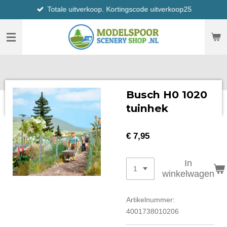
Totale uitverkoop. Kortingscode uitverkoop25
Ga
direct
naar
de
hoofdinhoud
Busch H0 1020
tuinhek
€ 7,95
In
winkelwagen
Artikelnummer:
4001738010206