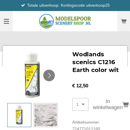
Totale uitverkoop. Kortingscode uitverkoop25
Ga
direct
naar
de
hoofdinhoud
Wodlands
scenics C1216
Earth color wit
€ 12,50
In
winkelwagen
Artikelnummer:
724771012160