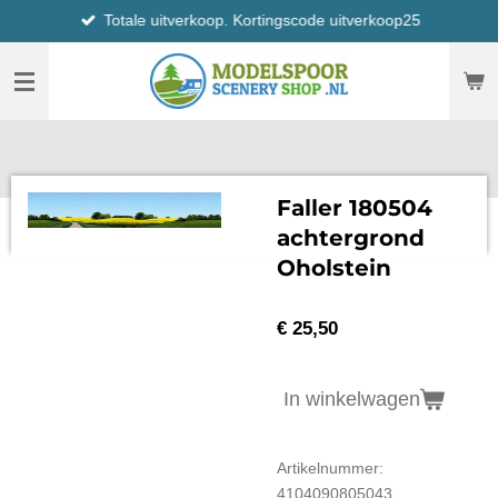
Totale uitverkoop. Kortingscode uitverkoop25
Ga
direct
naar
de
hoofdinhoud
Faller 180504
achtergrond
Oholstein
€ 25,50
In winkelwagen
Artikelnummer:
4104090805043