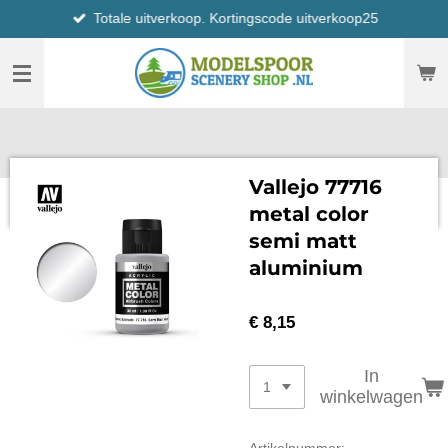
Totale uitverkoop. Kortingscode uitverkoop25
Ga
direct
naar
de
hoofdinhoud
Vallejo 77716
metal color
semi matt
aluminium
€ 8,15
In
winkelwagen