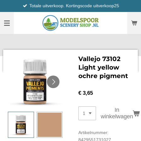
Totale uitverkoop. Kortingscode uitverkoop25
Ga
direct
naar
de
hoofdinhoud
Vallejo 73102
Light yellow
ochre pigment
€ 3,65
In
winkelwagen
Artikelnummer:
8429551731027