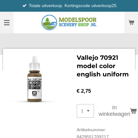
Totale uitverkoop. Kortingscode uitverkoop25
Ga
direct
naar
de
hoofdinhoud
Vallejo 70921
model color
english uniform
€ 2,75
In
winkelwagen
Artikelnummer:
8429551709217