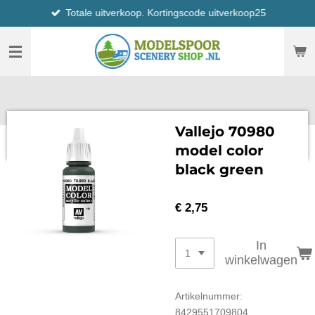
Totale uitverkoop. Kortingscode uitverkoop25
Ga
direct
naar
de
hoofdinhoud
Vallejo 70980
model color
black green
€ 2,75
In
winkelwagen
Artikelnummer:
8429551709804