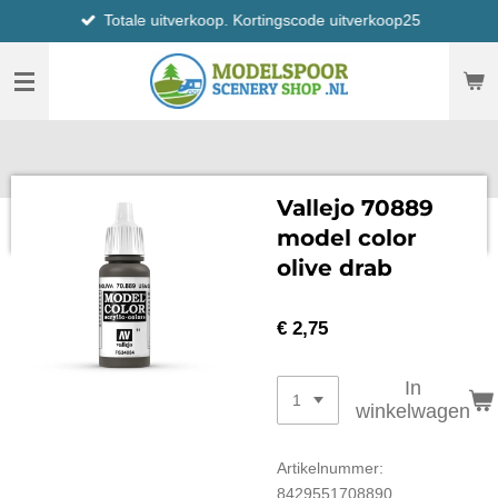
Totale uitverkoop. Kortingscode uitverkoop25
Ga
direct
naar
de
hoofdinhoud
Vallejo 70889
model color
olive drab
€ 2,75
In
winkelwagen
Artikelnummer:
8429551708890