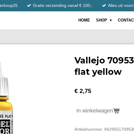
tverkoop25
Gratis verzending vanaf € 100,-
Alles uit voor
HOME
SHOP
CONTAC
Vallejo 7095
flat yellow
€ 2,75
In winkelwagen
Artikelnummer:
842955170953