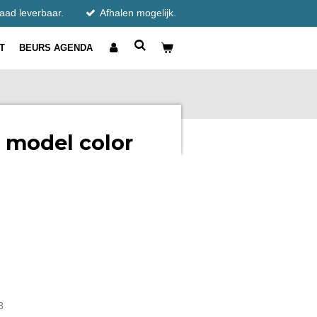
raad leverbaar.
Afhalen mogelijk.
T
BEURS AGENDA
3 model color
8