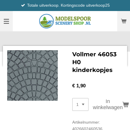
Totale uitverkoop. Kortingscode uitverkoop25
Ga
direct
naar
de
hoofdinhoud
Vollmer 46053
H0
kinderkopjes
€ 1,90
In
winkelwagen
Artikelnummer:
4026602460536